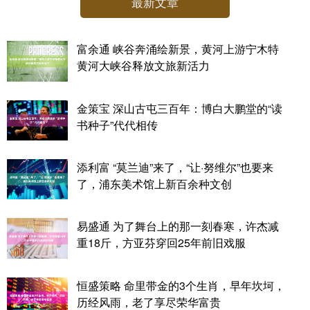
最新文章
富余通 峡谷奔涌绘新景，黄河上游宁木特
黄河大峡谷释放文旅新活力
金策宝 深山古屯三百年：博白大鹏堂的“读
书种子”代代相传
添利富 “莫兰迪”来了，“让·努维尔”也要来
了，浦东美术馆上新百余种文创
易盛通 为了舞台上的那一刻春寒，许杰减
重18斤，方亚芬穿回25年前旧戏服
恒盛策略 命里带金的3个生肖，早年坎坷，
历经风雨，老了享尽荣华富贵