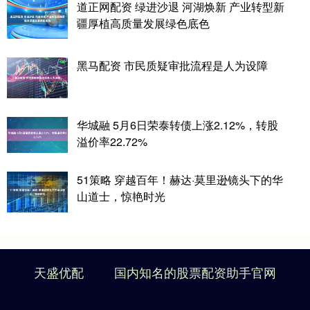
道正网配资 绿进沙退 河湖焕新 产业转型新
疆厚植高质量发展绿色底色
黑马配资 市民质疑审批流程是人为设障
华城融 5月6日荣泰转债上涨2.12%，转股
溢价率22.72%
51策略 穿越百年！赫达·莫里逊镜头下的华
山道士，惊艳时光
天盛优配
国内知名的股票配资助手官网