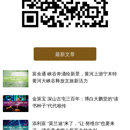
最新文章
富余通 峡谷奔涌绘新景，黄河上游宁木特
黄河大峡谷释放文旅新活力
金策宝 深山古屯三百年：博白大鹏堂的“读
书种子”代代相传
添利富 “莫兰迪”来了，“让·努维尔”也要来