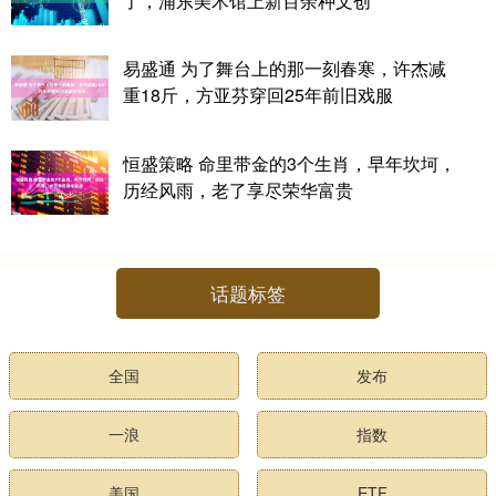
了，浦东美术馆上新百余种文创
易盛通 为了舞台上的那一刻春寒，许杰减
重18斤，方亚芬穿回25年前旧戏服
恒盛策略 命里带金的3个生肖，早年坎坷，
历经风雨，老了享尽荣华富贵
话题标签
全国
发布
一浪
指数
美国
ETF