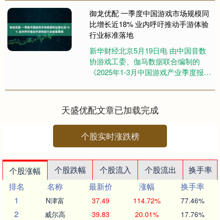
违法，目前正接受中国中煤能源....
御龙优配 一季度中国游戏市场规模同
比增长近18% 业内呼吁推动手游体验
行业标准落地
新华财经北京5月19日电 由中国音数
协游戏工委、伽马数据联合编制的
《2025年1-3月中国游戏产业季度报
告》于19日发布。报告显示御龙优
配，今年1-3月，中国游....
天盛优配文章已加载完成
个股实时涨跌榜
个股跌幅
个股流入
个股流出
换手率
个股涨幅
排名
名称
最新价
涨幅
换手率
1
N津富
37.49
114.72%
77.46%
2
威尔高
39.83
20.01%
17.76%