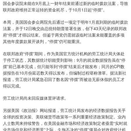
国会参议院未能在9月底上一财年结束前通过新的临时拨款法案，导致
联邦政府维持正常运转的资金耗尽，于10月1日起“停摆”。
本周，美国国会参众两院先后通过一项定于明年1月底到期的临时拨款
法案，并于12日晚交由总统特朗普签署生效，创下43天纪录的联邦政
府“停摆”才得以结束。但鉴于两党仍需就该临时法案未能覆盖的多项
其他年度拨款展开谈判，“停摆”仍可能重演。
在联邦政府“停摆”期间，作为美国官方统计机构的劳工统计局大体处
于停工状态，其数据统计职能受到影响：9月的就业数据报告虽在“停
摆”前已基本完成，但只能等到“停摆”结束后才能发布；同月的CPI数
据报告在10月份延迟数天得以发布，但编制过程堪称潦草。据法新社
报道，劳工统计局紧急召回了数名因“停摆”而被迫无薪休假的员工才
得以完成。
劳工统计局尚未回应媒体置评请求。
另据美国《政治报》网站报道，劳工统计局发布的经济数据报告关乎
全球的投资决策、美联储货币政策等一系列重要经济政策制定。业内
人士数周来持续警告，在美国金融市场和经济政策制定者亟需“实时就
业市场信息和经济图景”之际，久拖不决的“停摆”僵局会对政府统计机