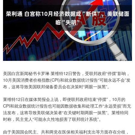
美国白宫新闻秘书卡罗琳·莱维特12日警告，受联邦政府“停摆”影响，
10月美国消费者价格指数(CPI)和就业数据统计报告“可能永远不会”发
布，这将导致美国联邦储备委员会在决策时“两眼一抹黑”。
莱维特12日在媒体简报会上说，即便联邦政府结束“停摆”，10月的
CPI和就业数据统计报告也可能因数据收集和处理工作“永远受损”而无
法发布，这将导致美联储决策者“在关键时期两眼一抹黑”。莱维特同
时称，民主党人“可能永久性地损害了联邦统计系统”。
由于美国国会民主、共和两党在医保相关福利支出等方面存在分歧，