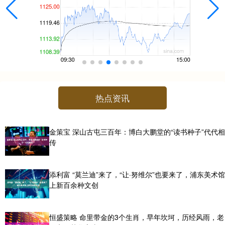
热点资讯
金策宝 深山古屯三百年：博白大鹏堂的“读书种子”代代相
传
添利富 “莫兰迪”来了，“让·努维尔”也要来了，浦东美术馆
上新百余种文创
恒盛策略 命里带金的3个生肖，早年坎坷，历经风雨，老