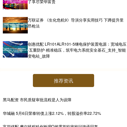
了享尽荣华富贵
万联证券 《生化危机9》导演分享实用技巧 下蹲提升里
昂枪法
创惠优配 LR101ALR101-5继电保护装置电源：宽域电压
·五重防护·精准稳压，筑牢电力系统安全基石_支持_智能
变电站_故障
推荐资讯
黑马配资 市民质疑审批流程是人为设障
华城融 5月6日荣泰转债上涨2.12%，转股溢价率22.72%
富邦优配 摩尔线程科创板IPO披露首轮审核问询函回复