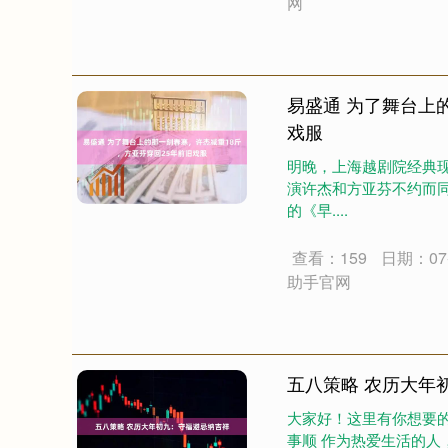
网
易盛通 为了舞台上
戏服
明晚，上海越剧院经典
演许杰和方亚芬不约而
的《早....
查看：159
日期：07-
助手官网
深证成指
14311.01
.68
1.02%
200.89
1
五八策略 农历大年
大家好！这里有你想要的
事顺 作为热爱生活的