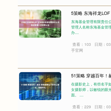
5策略 东海祥龙L
东海基金管理有限责任公
管理人名称东海基金管
办....
查看：103
日期：03-
手官网
51策略 穿越百年
在摄影史上，有些名字
女摄影师，以敏锐的眼光
面。 ....
查看：229
日期：03-