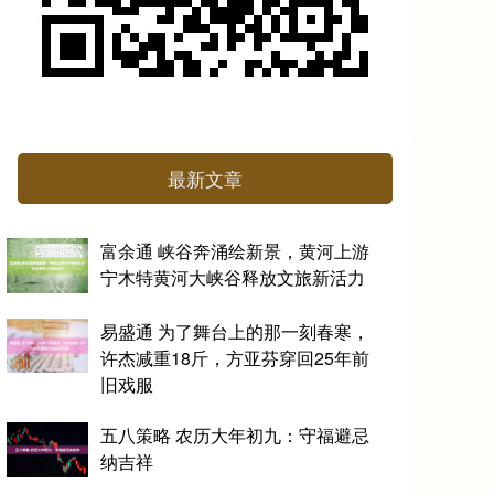
最新文章
富余通 峡谷奔涌绘新景，黄河上游
宁木特黄河大峡谷释放文旅新活力
易盛通 为了舞台上的那一刻春寒，
许杰减重18斤，方亚芬穿回25年前
旧戏服
五八策略 农历大年初九：守福避忌
纳吉祥