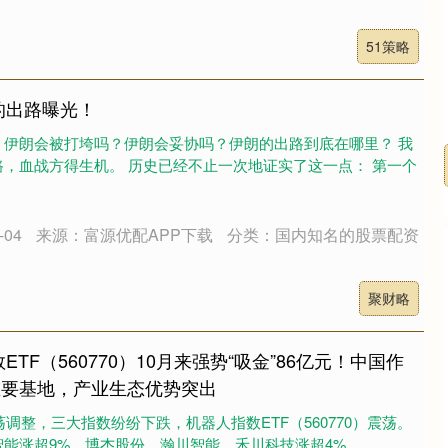
51策略
的出路曝光！
：伊朗会被打垮吗？伊朗会妥协吗？伊朗的出路到底在哪里？ 我
，血战方得生机。 历史已经不止一次地证实了这一点： 第一个
04
来源：富源优配APP下载
分类：国内知名的股票配资
聚财略
TF（560770）10月来强势“吸金”86亿元！中国作
重要基地，产业生态优势突出
荡调整，三大指数纷纷下跌，机器人指数ETF（560770）震荡。
能涨超9%，博杰股份、瀚川智能、禾川科技涨超4%，....