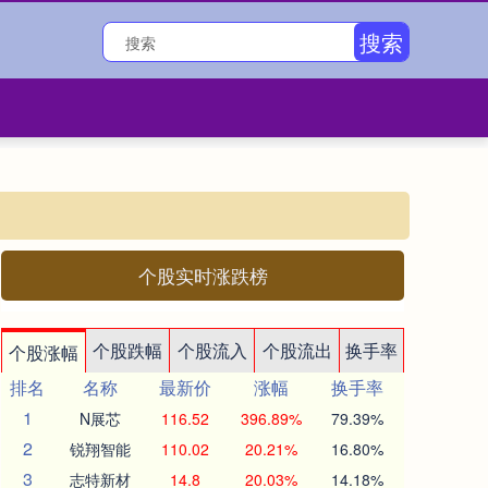
搜索
个股实时涨跌榜
个股跌幅
个股流入
个股流出
换手率
个股涨幅
排名
名称
最新价
涨幅
换手率
1
N展芯
116.52
396.89%
79.39%
2
锐翔智能
110.02
20.21%
16.80%
3
志特新材
14.8
20.03%
14.18%