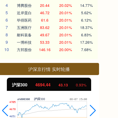
4
博腾股份
20.44
20.02%
14.77%
5
近岸蛋白
46.72
20.01%
5.62%
6
毕得医药
61.6
20.01%
6.12%
7
五洲医疗
83.62
20.01%
18.37%
8
耐科装备
49.67
20.01%
6.83%
9
一博科技
53.33
20.01%
17.26%
10
方邦股份
146.16
20.00%
7.68%
沪深京行情 实时轮播
北证50
1134.24
创
11.37
1.01%