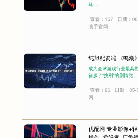
马....
查看：157
日期：06-
助手官网
纯旭配资端 《鸣潮》
成为全球游戏行业最具影
征服了“挑剔”的剧情党。 
查看：86
日期：05-
网
优配网 专业影像+轻薄
操作_爱好者_广角