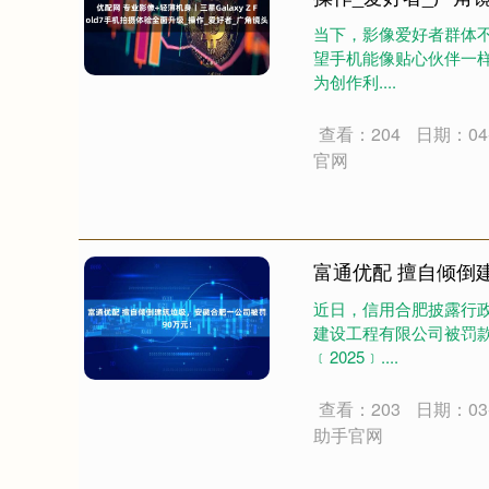
当下，影像爱好者群体
望手机能像贴心伙伴一
为创作利....
查看：204
日期：04-
官网
富通优配 擅自倾倒
近日，信用合肥披露行
建设工程有限公司被罚款
﹝2025﹞....
查看：203
日期：03-
助手官网