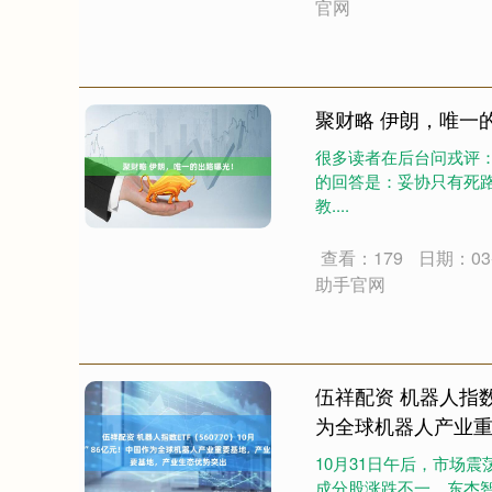
官网
聚财略 伊朗，唯一
很多读者在后台问戎评
的回答是：妥协只有死路
教....
查看：179
日期：03-
助手官网
伍祥配资 机器人指数E
为全球机器人产业
10月31日午后，市场震
成分股涨跌不一，东杰智