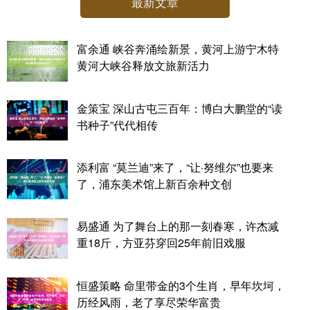
最新文章
富余通 峡谷奔涌绘新景，黄河上游宁木特
黄河大峡谷释放文旅新活力
金策宝 深山古屯三百年：博白大鹏堂的“读
书种子”代代相传
添利富 “莫兰迪”来了，“让·努维尔”也要来
了，浦东美术馆上新百余种文创
易盛通 为了舞台上的那一刻春寒，许杰减
重18斤，方亚芬穿回25年前旧戏服
恒盛策略 命里带金的3个生肖，早年坎坷，
历经风雨，老了享尽荣华富贵