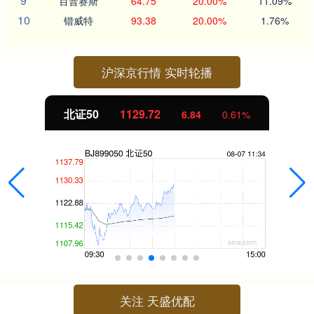
9
百普赛斯
64.75
20.00%
11.09%
10
锴威特
93.38
20.00%
1.76%
沪深京行情 实时轮播
1129.72
创业板指
6.84
0.61%
关注 天盛优配