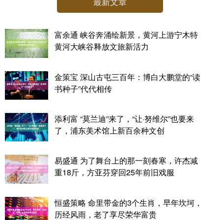
最新文章
富余通 峡谷奔涌绘新景，黄河上游宁木特
黄河大峡谷释放文旅新活力
金策宝 深山古屯三百年：博白大鹏堂的“读
书种子”代代相传
添利富 “莫兰迪”来了，“让·努维尔”也要来
了，浦东美术馆上新百余种文创
易盛通 为了舞台上的那一刻春寒，许杰减
重18斤，方亚芬穿回25年前旧戏服
恒盛策略 命里带金的3个生肖，早年坎坷，
历经风雨，老了享尽荣华富贵