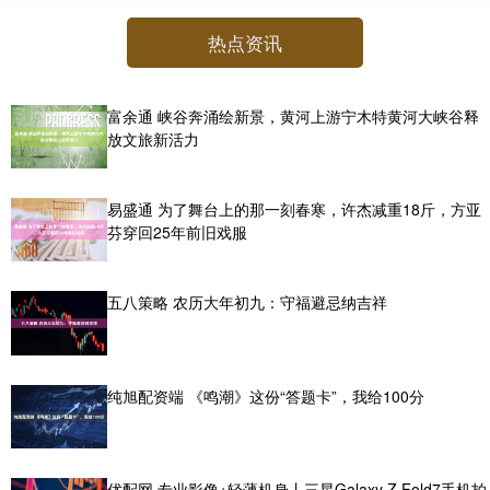
热点资讯
富余通 峡谷奔涌绘新景，黄河上游宁木特黄河大峡谷释
放文旅新活力
易盛通 为了舞台上的那一刻春寒，许杰减重18斤，方亚
芬穿回25年前旧戏服
五八策略 农历大年初九：守福避忌纳吉祥
纯旭配资端 《鸣潮》这份“答题卡”，我给100分
优配网 专业影像+轻薄机身丨三星Galaxy Z Fold7手机拍