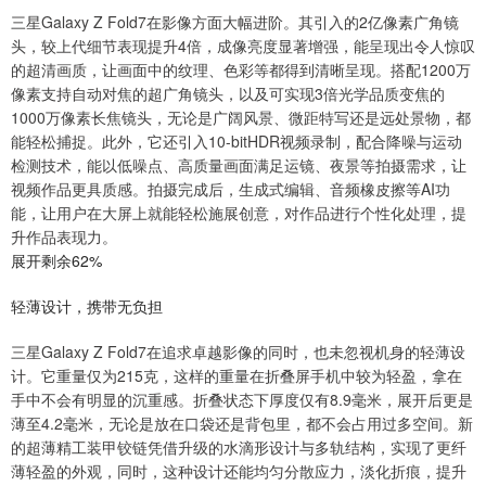
三星Galaxy Z Fold7在影像方面大幅进阶。其引入的2亿像素广角镜
头，较上代细节表现提升4倍，成像亮度显著增强，能呈现出令人惊叹
的超清画质，让画面中的纹理、色彩等都得到清晰呈现。搭配1200万
像素支持自动对焦的超广角镜头，以及可实现3倍光学品质变焦的
1000万像素长焦镜头，无论是广阔风景、微距特写还是远处景物，都
能轻松捕捉。此外，它还引入10-bitHDR视频录制，配合降噪与运动
检测技术，能以低噪点、高质量画面满足运镜、夜景等拍摄需求，让
视频作品更具质感。拍摄完成后，生成式编辑、音频橡皮擦等AI功
能，让用户在大屏上就能轻松施展创意，对作品进行个性化处理，提
升作品表现力。
展开剩余62%
轻薄设计，携带无负担
三星Galaxy Z Fold7在追求卓越影像的同时，也未忽视机身的轻薄设
计。它重量仅为215克，这样的重量在折叠屏手机中较为轻盈，拿在
手中不会有明显的沉重感。折叠状态下厚度仅有8.9毫米，展开后更是
薄至4.2毫米，无论是放在口袋还是背包里，都不会占用过多空间。新
的超薄精工装甲铰链凭借升级的水滴形设计与多轨结构，实现了更纤
薄轻盈的外观，同时，这种设计还能均匀分散应力，淡化折痕，提升