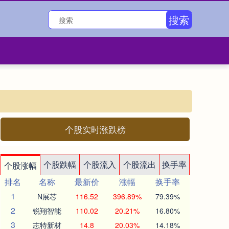
搜索
个股实时涨跌榜
个股跌幅
个股流入
个股流出
换手率
个股涨幅
排名
名称
最新价
涨幅
换手率
1
N展芯
116.52
396.89%
79.39%
2
锐翔智能
110.02
20.21%
16.80%
3
志特新材
14.8
20.03%
14.18%