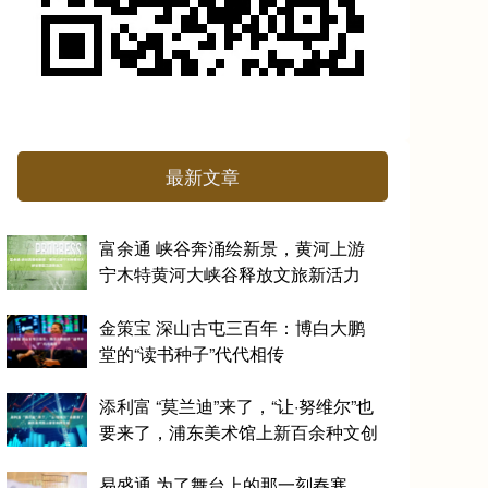
最新文章
富余通 峡谷奔涌绘新景，黄河上游
宁木特黄河大峡谷释放文旅新活力
金策宝 深山古屯三百年：博白大鹏
堂的“读书种子”代代相传
添利富 “莫兰迪”来了，“让·努维尔”也
要来了，浦东美术馆上新百余种文创
易盛通 为了舞台上的那一刻春寒，