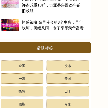
许杰减重18斤，方亚芬穿回25年前
旧戏服
恒盛策略 命里带金的3个生肖，早年
坎坷，历经风雨，老了享尽荣华富贵
话题标签
全国
发布
一浪
美国
指数
ETF
预期
专家