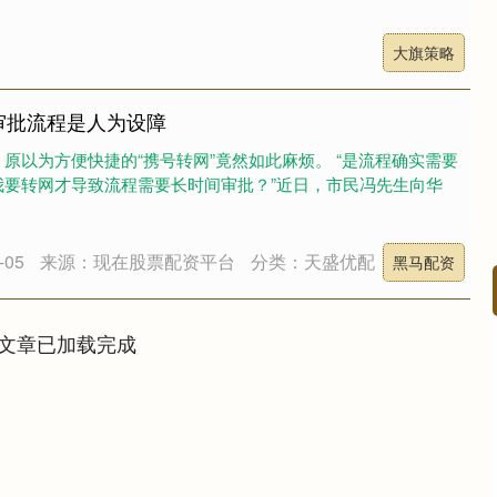
大旗策略
审批流程是人为设障
原以为方便快捷的“携号转网”竟然如此麻烦。 “是流程确实需要
我要转网才导致流程需要长时间审批？”近日，市民冯先生向华
05
来源：现在股票配资平台
分类：天盛优配
黑马配资
文章已加载完成
沪深300
4694.44
.42%
43.13
0.93%