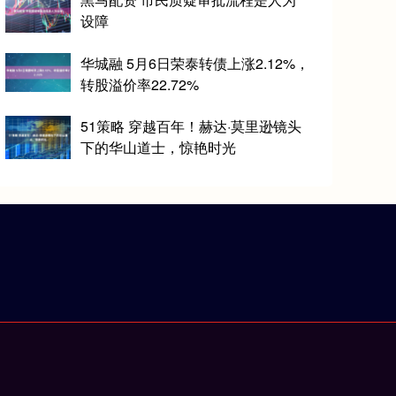
设障
华城融 5月6日荣泰转债上涨2.12%，
转股溢价率22.72%
51策略 穿越百年！赫达·莫里逊镜头
下的华山道士，惊艳时光