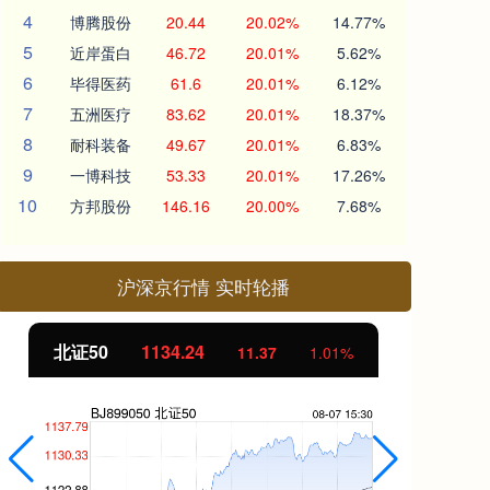
4
博腾股份
20.44
20.02%
14.77%
5
近岸蛋白
46.72
20.01%
5.62%
6
毕得医药
61.6
20.01%
6.12%
7
五洲医疗
83.62
20.01%
18.37%
8
耐科装备
49.67
20.01%
6.83%
9
一博科技
53.33
20.01%
17.26%
10
方邦股份
146.16
20.00%
7.68%
沪深京行情 实时轮播
北证50
1134.24
创
11.37
1.01%