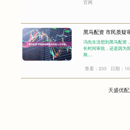
官网
黑马配资 市民质疑
冯先生没想到黑马配资，
长时间审批，还是因为
商....
查看：233
日期：10-
天盛优配
深证成指
14311.01
.68
1.02%
200.89
1