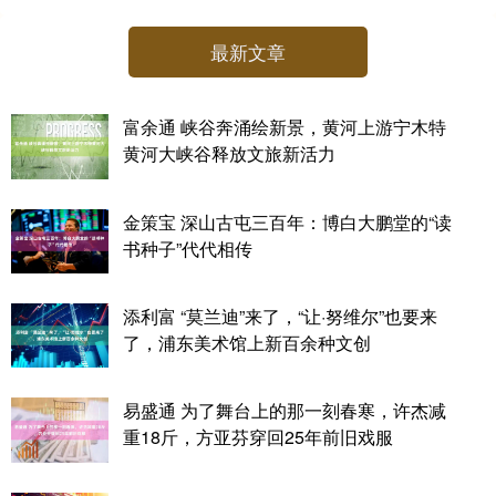
最新文章
富余通 峡谷奔涌绘新景，黄河上游宁木特
黄河大峡谷释放文旅新活力
金策宝 深山古屯三百年：博白大鹏堂的“读
书种子”代代相传
添利富 “莫兰迪”来了，“让·努维尔”也要来
了，浦东美术馆上新百余种文创
易盛通 为了舞台上的那一刻春寒，许杰减
重18斤，方亚芬穿回25年前旧戏服