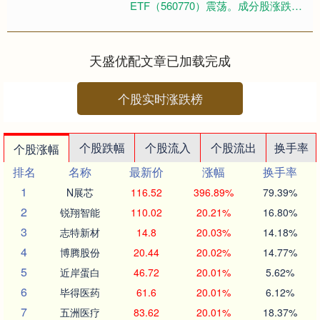
ETF（560770）震荡。成分股涨跌不
一，东杰智能涨超9%，博杰股份、瀚
川智能、禾川科技涨超4%，....
天盛优配文章已加载完成
个股实时涨跌榜
个股跌幅
个股流入
个股流出
换手率
个股涨幅
排名
名称
最新价
涨幅
换手率
1
N展芯
116.52
396.89%
79.39%
2
锐翔智能
110.02
20.21%
16.80%
3
志特新材
14.8
20.03%
14.18%
4
博腾股份
20.44
20.02%
14.77%
5
近岸蛋白
46.72
20.01%
5.62%
6
毕得医药
61.6
20.01%
6.12%
7
五洲医疗
83.62
20.01%
18.37%