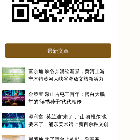
最新文章
富余通 峡谷奔涌绘新景，黄河上游
宁木特黄河大峡谷释放文旅新活力
金策宝 深山古屯三百年：博白大鹏
堂的“读书种子”代代相传
添利富 “莫兰迪”来了，“让·努维尔”也
要来了，浦东美术馆上新百余种文创
易盛通 为了舞台上的那一刻春寒，