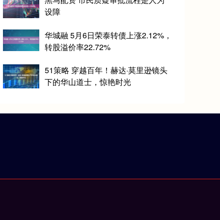
设障
华城融 5月6日荣泰转债上涨2.12%，
转股溢价率22.72%
51策略 穿越百年！赫达·莫里逊镜头
下的华山道士，惊艳时光