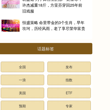
许杰减重18斤，方亚芬穿回25年前
旧戏服
恒盛策略 命里带金的3个生肖，早年
坎坷，历经风雨，老了享尽荣华富贵
话题标签
全国
发布
一浪
指数
美国
ETF
预期
专家