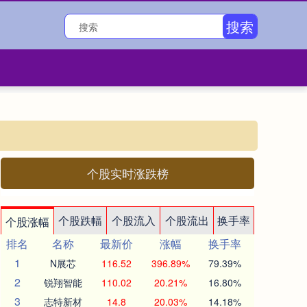
搜索
个股实时涨跌榜
个股跌幅
个股流入
个股流出
换手率
个股涨幅
排名
名称
最新价
涨幅
换手率
1
N展芯
116.52
396.89%
79.39%
2
锐翔智能
110.02
20.21%
16.80%
3
志特新材
14.8
20.03%
14.18%