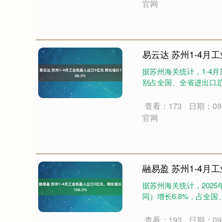
官网
易云达 苏州1-4月工
据苏州海关统计，1-4月
别占全国、全省进出口总值
查看：173
日期：09-
官网
指数
3940.04
深证成指
14
39.68
1.02%
融易盈 苏州1-4月
据苏州海关统计，2025
同）增长6.8%，占全国、
查看：193
日期：09-