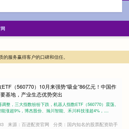
官网
质的服务赢得客户的口碑和信任。
TF（560770）10月来强势“吸金”86亿元！中国作
重要基地，产业生态优势突出
荡调整，三大指数纷纷下跌，机器人指数ETF（560770）震荡。
能涨超9%，博杰股份、瀚川智能、禾川科技涨超4%，....
03
来源：百进配资官网
分类：国内知名的股票配资助手