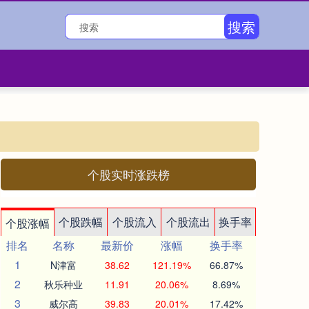
搜索
个股实时涨跌榜
个股跌幅
个股流入
个股流出
换手率
个股涨幅
排名
名称
最新价
涨幅
换手率
1
N津富
38.62
121.19%
66.87%
2
秋乐种业
11.91
20.06%
8.69%
3
威尔高
39.83
20.01%
17.42%