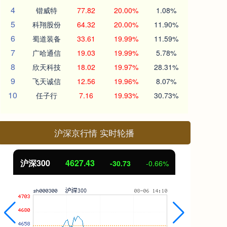
4
锴威特
77.82
20.00%
1.08%
5
科翔股份
64.32
20.00%
11.90%
6
蜀道装备
33.61
19.99%
11.59%
7
广哈通信
19.03
19.99%
5.78%
8
欣天科技
18.02
19.97%
28.31%
9
飞天诚信
12.56
19.96%
8.07%
10
任子行
7.16
19.93%
30.73%
沪深京行情 实时轮播
沪深300
4627.43
北
-30.73
-0.66%