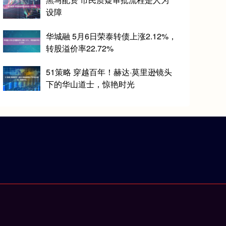
设障
华城融 5月6日荣泰转债上涨2.12%，
转股溢价率22.72%
51策略 穿越百年！赫达·莫里逊镜头
下的华山道士，惊艳时光