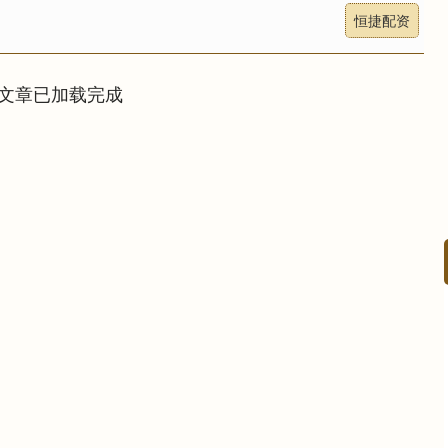
恒捷配资
文章已加载完成
深证成指
13991.86
1%
-152.34
-1.08%