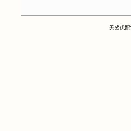
天盛优配
上证指数
3882.81
00
-0.62%
4.38
0.1