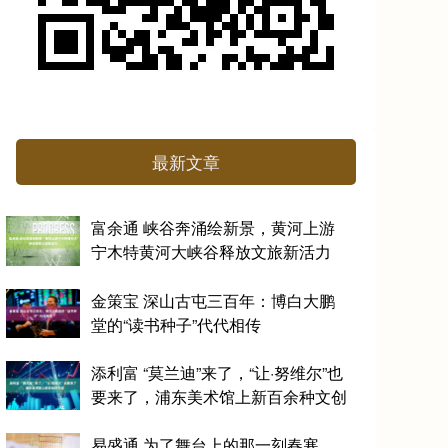
最新文章
富余通 峡谷奔涌绘新景，黄河上游
宁木特黄河大峡谷释放文旅新活力
金策宝 深山古屯三百年：博白大鹏
堂的“读书种子”代代相传
添利富 “莫兰迪”来了，“让·努维尔”也
要来了，浦东美术馆上新百余种文创
易盛通 为了舞台上的那一刻春寒，