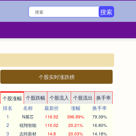
搜索
个股实时涨跌榜
个股跌幅
个股流入
个股流出
换手率
个股涨幅
排名
名称
最新价
涨幅
换手率
1
N展芯
116.52
396.89%
79.39%
2
锐翔智能
110.02
20.21%
16.80%
3
志特新材
14.8
20.03%
14.18%