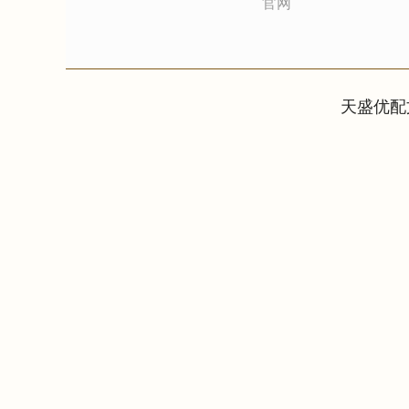
官网
天盛优配
深证成指
14311.01
.68
1.02%
200.89
1