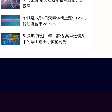
设障
华城融 5月6日荣泰转债上涨2.12%，
转股溢价率22.72%
51策略 穿越百年！赫达·莫里逊镜头
下的华山道士，惊艳时光