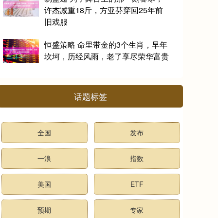
许杰减重18斤，方亚芬穿回25年前
旧戏服
恒盛策略 命里带金的3个生肖，早年
坎坷，历经风雨，老了享尽荣华富贵
话题标签
全国
发布
一浪
指数
美国
ETF
预期
专家