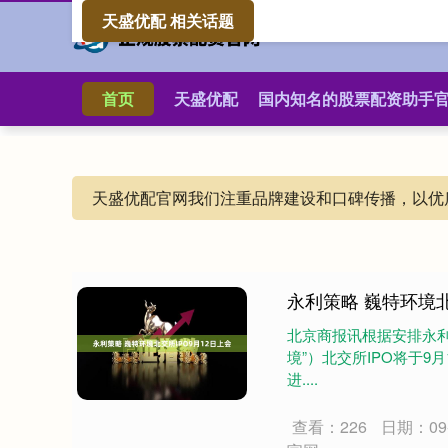
天盛优配 相关话题
首页
天盛优配
国内知名的股票配资助手
天盛优配官网我们注重品牌建设和口碑传播，以优
永利策略 巍特环境北
北京商报讯根据安排永
境”）北交所IPO将于
进....
查看：226
日期：09-