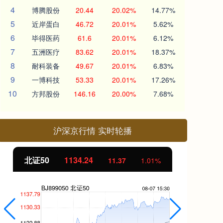
4
博腾股份
20.44
20.02%
14.77%
5
近岸蛋白
46.72
20.01%
5.62%
6
毕得医药
61.6
20.01%
6.12%
7
五洲医疗
83.62
20.01%
18.37%
8
耐科装备
49.67
20.01%
6.83%
9
一博科技
53.33
20.01%
17.26%
10
方邦股份
146.16
20.00%
7.68%
沪深京行情 实时轮播
北证50
1134.24
创
11.37
1.01%