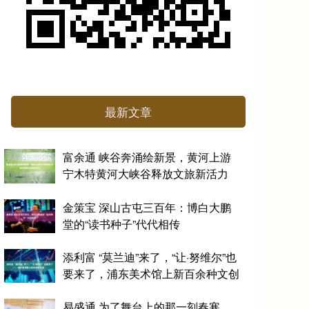
最新文章
富余通 峡谷奔涌绘新景，黄河上游
宁木特黄河大峡谷释放文旅新活力
金策宝 深山古屯三百年：博白大鹏
堂的“读书种子”代代相传
添利富 “莫兰迪”来了，“让·努维尔”也
要来了，浦东美术馆上新百余种文创
易盛通 为了舞台上的那一刻春寒，