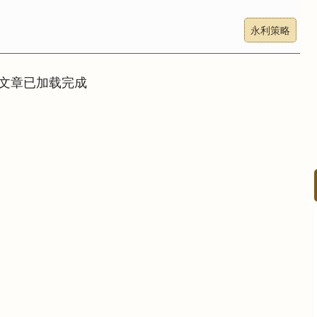
永利策略
文章已加载完成
沪深300
4694.44
.42%
43.13
0.93%