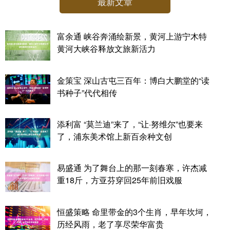
最新文章
富余通 峡谷奔涌绘新景，黄河上游宁木特
黄河大峡谷释放文旅新活力
金策宝 深山古屯三百年：博白大鹏堂的“读
书种子”代代相传
添利富 “莫兰迪”来了，“让·努维尔”也要来
了，浦东美术馆上新百余种文创
易盛通 为了舞台上的那一刻春寒，许杰减
重18斤，方亚芬穿回25年前旧戏服
恒盛策略 命里带金的3个生肖，早年坎坷，
历经风雨，老了享尽荣华富贵