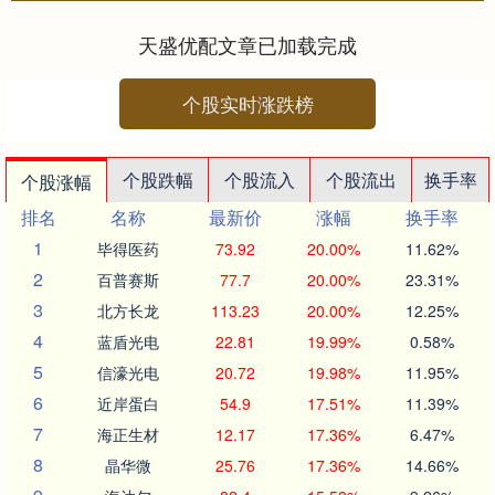
活动通过市集、互动体....
天盛优配文章已加载完成
个股实时涨跌榜
个股跌幅
个股流入
个股流出
换手率
个股涨幅
排名
名称
最新价
涨幅
换手率
1
毕得医药
73.92
20.00%
11.62%
2
百普赛斯
77.7
20.00%
23.31%
3
北方长龙
113.23
20.00%
12.25%
4
蓝盾光电
22.81
19.99%
0.58%
5
信濠光电
20.72
19.98%
11.95%
6
近岸蛋白
54.9
17.51%
11.39%
7
海正生材
12.17
17.36%
6.47%
8
晶华微
25.76
17.36%
14.66%