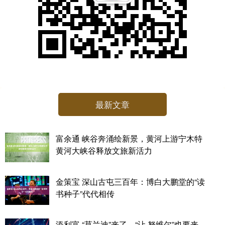
最新文章
富余通 峡谷奔涌绘新景，黄河上游宁木特
黄河大峡谷释放文旅新活力
金策宝 深山古屯三百年：博白大鹏堂的“读
书种子”代代相传
添利富 “莫兰迪”来了，“让·努维尔”也要来