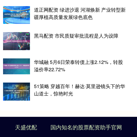
道正网配资 绿进沙退 河湖焕新 产业转型新
疆厚植高质量发展绿色底色
黑马配资 市民质疑审批流程是人为设障
华城融 5月6日荣泰转债上涨2.12%，转股
溢价率22.72%
51策略 穿越百年！赫达·莫里逊镜头下的华
山道士，惊艳时光
天盛优配
国内知名的股票配资助手官网