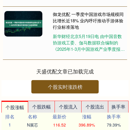
地时间周三，美国自动数据处理公司
发布数据显示，美国私营部....
御龙优配 一季度中国游戏市场规模同
比增长近18% 业内呼吁推动手游体验
行业标准落地
新华财经北京5月19日电 由中国音数
协游戏工委、伽马数据联合编制的
《2025年1-3月中国游戏产业季度报
告》于19日发布。报告显示御龙优
配，今年1-3月，中国游....
天盛优配文章已加载完成
个股实时涨跌榜
个股跌幅
个股流入
个股流出
换手率
个股涨幅
排名
名称
最新价
涨幅
换手率
1
N展芯
116.52
396.89%
79.39%