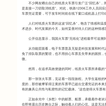
不少网友晒出自己的纸质火车票引发广泛“回忆杀”，并
是直接一刀切取消纸质”。对此，铁路12306工作人员回
车票凭证需要，可于发车时间前在线下窗口或机器上打印
人们对纸质火车票的这波“回忆杀”，饱含了情感和温度
术进步、时代发展的今天，如何妥善对待人们的这种情感
公开信息显示，我国火车票“无纸化”进程最早可追溯到1
从功能层面看，电子车票普及无疑是科技发展和时代进
免了排队取票的繁琐，也不用担心车票丢失带来的困扰，
微。
然而，在追求高效便捷的同时，纸质火车票所承载的“情
那一张张火车票，见证着一段段旅程。大学生返校的K字
度的，那些被摩挲得泛黄的车票早已超出交通凭证的本来
有的兼具公共性与私密性的记忆载体。”这也使得火车票
正如余光中《乡愁》中的邮票、船票，承载着作者浓浓
在即将退出历史舞台之际，触动着人们的心弦。这是无法