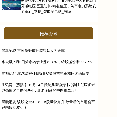
创惠优配 LR101ALR101-5继电保护装置电源：
宽域电压·五重防护·精准稳压，筑牢电力系统安
全基石_支持_智能变电站_故障
推荐资讯
黑马配资 市民质疑审批流程是人为设障
华城融 5月6日荣泰转债上涨2.12%，转股溢价率22.72%
富邦优配 摩尔线程科创板IPO披露首轮审核问询函回复
生讯网 【预告】12月14日我院儿童诊疗中心副主任医师米
继强做客直播间谈小儿肌性斜颈的中医推拿治疗
展鹏配资 谈股论金0112丨A股量价齐升 放量后的市场会否
迎来短期波动？