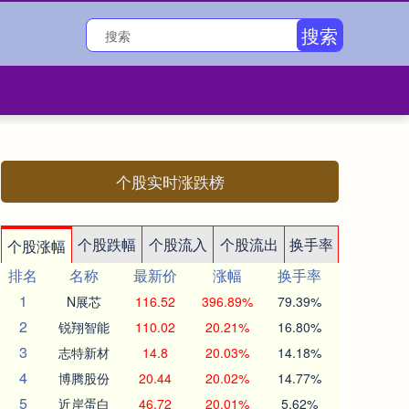
搜索
个股实时涨跌榜
个股跌幅
个股流入
个股流出
换手率
个股涨幅
排名
名称
最新价
涨幅
换手率
1
N展芯
116.52
396.89%
79.39%
2
锐翔智能
110.02
20.21%
16.80%
3
志特新材
14.8
20.03%
14.18%
4
博腾股份
20.44
20.02%
14.77%
5
近岸蛋白
46.72
20.01%
5.62%