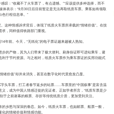
感叹：“收藏不了火车票了，有点遗憾。”“应该提供多种选择，而不
应媒体表示：“9月30日后目前暂定是无法再取纸质车票。乘客如有领取
白色行程信息单。”
。这种情感诉求背后，体现了纸质火车票所承载的“情绪价值”。在技
需求，同样值得铁路部门重视。
4年前。今天，“无纸化”的电子票证越来越被人熟知。
步的产物，其为人们带来了极大便利。刷身份证即可进站乘车，避
也利于节约资源。与之相对，纸质火车票作为乘车票证的实用功能式
绪价值”却并未消失，甚至在数字化时代里愈发凸显。
头车票，打工者春节返乡的站票……车票里的“中国叙事”是富含温
意义，成为中国人情感迁徙的见证者。正如学者所言，“纸质车票是少
有别于之前谢幕的粮票、存折等传统纸质介质，更加受到关注。
的乡愁与深深的眷恋。如今，纸质火车票，也如邮票、船票一般，
量化的情绪价值和情感功能。