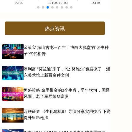
热点资讯
金策宝 深山古屯三百年：博白大鹏堂的“读书种
子”代代相传
添利富 “莫兰迪”来了，“让·努维尔”也要来了，浦
东美术馆上新百余种文创
恒盛策略 命里带金的3个生肖，早年坎坷，历经
风雨，老了享尽荣华富贵
万联证券 《生化危机9》导演分享实用技巧 下蹲
提升里昂枪法