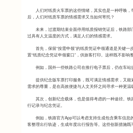
人们对纸质火车票的这些情绪，其实也是一种呼唤，带
后，人们对纸质车票的情感需求又当如何寄托？
未来，过渡期结束全面停用纸质报销凭证后，铁路部门
过具有人文温度的方式，满足人们的情感需求。
首先，保留“按需申领”的纸质凭证申领通道是关键一步
置“纸质纪念凭证申领窗口”，供旅客打印。这样既不影响
例如，国外一些铁路公司在推行电子票后，仍在车站提
提供纪念版车票打印服务，既可满足情感需求，又能避
需求的尊重，是在高效便捷与人文关怀之间寻求一种更温
其次，创新纪念载体，也是值得考虑的一种途径。铁路
行记录与纪念凭证。
例如，铁路官方App可以考虑支持生成包含乘车信息的
客整理出行轨迹，生成年度出行报告等。这些创新措施既