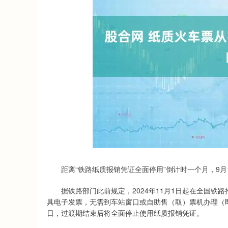
深证成指
14311.01
.68
1.02%
200.89
1
距离“铁路纸质报销凭证全面停用”倒计时一个月，9月1
据铁路部门此前规定，2024年11月1日起在全国铁
具电子发票，无需到车站窗口或自助售（取）票机办理（即打印
日，过渡期结束后将全面停止使用纸质报销凭证。