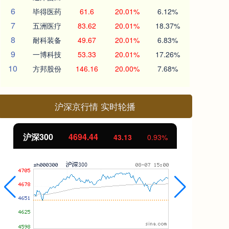
6
毕得医药
61.6
20.01%
6.12%
7
五洲医疗
83.62
20.01%
18.37%
8
耐科装备
49.67
20.01%
6.83%
9
一博科技
53.33
20.01%
17.26%
10
方邦股份
146.16
20.00%
7.68%
沪深京行情 实时轮播
北证50
1134.24
创
11.37
1.01%