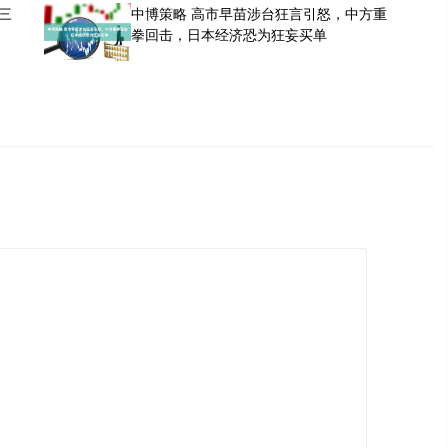
三
中博策略 高市早苗涉台狂言引怒，中方重
拳回击，日本经济恐为狂妄买单