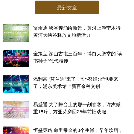
最新文章
富余通 峡谷奔涌绘新景，黄河上游宁木特
黄河大峡谷释放文旅新活力
金策宝 深山古屯三百年：博白大鹏堂的“读
书种子”代代相传
添利富 “莫兰迪”来了，“让·努维尔”也要来
了，浦东美术馆上新百余种文创
易盛通 为了舞台上的那一刻春寒，许杰减
重18斤，方亚芬穿回25年前旧戏服
恒盛策略 命里带金的3个生肖，早年坎坷，