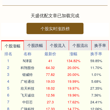
随时停车，请保持车距。”8月29日，
在位于江苏苏州的中通昆....
天盛优配文章已加载完成
个股实时涨跌榜
个股跌幅
个股流入
个股流出
换手率
个股涨幅
排名
名称
最新价
涨幅
换手率
1
N津富
41
134.82%
59.85%
2
科翔股份
64.32
20.00%
11.70%
3
锴威特
77.82
20.00%
1.01%
4
广哈通信
19.03
19.99%
5.68%
5
欣天科技
18.02
19.97%
27.35%
6
飞天诚信
12.56
19.96%
7.36%
7
中巨芯
27.3
17.62%
24.41%
8
广脉科技
17.33
14.77%
12.06%